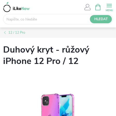
Přejít
NÁKUPNÍ
KOŠÍK
na
obsah
HLEDAT
12 / 12 Pro
Duhový kryt - růžový
iPhone 12 Pro / 12