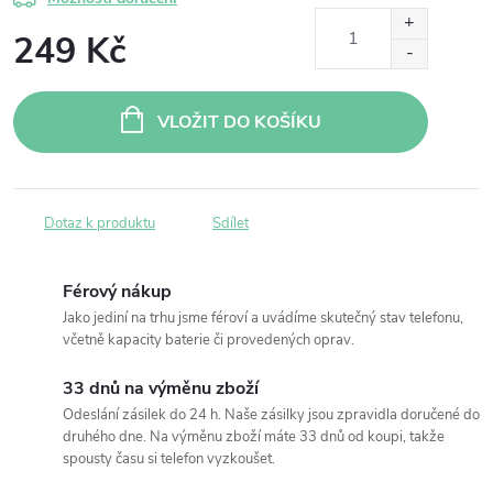
249 Kč
Měrná
cena:
VLOŽIT DO KOŠÍKU
Dotaz k produktu
Sdílet
Férový nákup
Jako jediní na trhu jsme féroví a uvádíme skutečný stav telefonu,
včetně kapacity baterie či provedených oprav.
33 dnů na výměnu zboží
Odeslání zásilek do 24 h. Naše zásilky jsou zpravidla doručené do
druhého dne. Na výměnu zboží máte 33 dnů od koupi, takže
spousty času si telefon vyzkoušet.