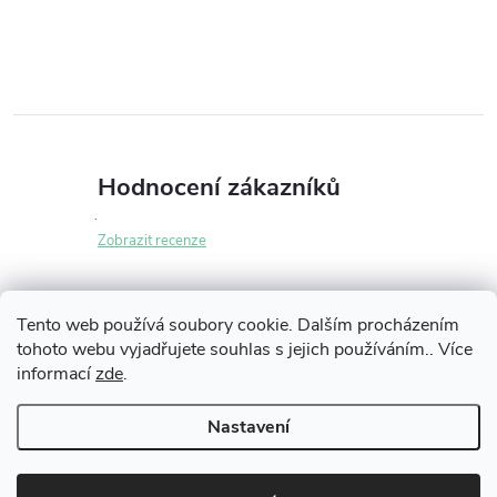
Hodnocení zákazníků
Zobrazit recenze
Tento web používá soubory cookie. Dalším procházením
tohoto webu vyjadřujete souhlas s jejich používáním.. Více
Z
informací
zde
.
Informace pro vás
á
Nastavení
p
Copyright 2026
iLikeNEW.cz
. Všechna práva vyhrazena.