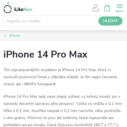
Přejít
NÁKUPNÍ
KOŠÍK
na
obsah
HLEDAT
iPhone
iPhone 14 Pro Max
Tím nejvybavenějším modelem je iPhone 14 Pro Max, který si
zaslouží pozornost hned z několika ohledů.
Je tím nejen Dynamic
Island, ale i 48MPx fotoaparát.
iPhone 14 Pro Max tedy nese stejný vzhled, co loňský model, jen s
opravdu decentní úpravou jeho proporcí. Výška se snížila o 0,1 mm,
šířka o 0,2 mm, tloušťka naopak o 0,2 mm narostla, váha poskočila
o dva gramy. Všechno to jsou ale hodnoty, které nepoznáte ani
pohledem ani po hmatu. Daná čísla jsou konkrétně 160,7 x 77,7 x