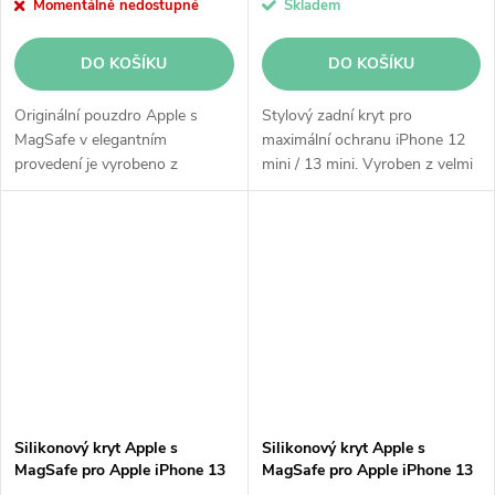
Momentálně nedostupné
Skladem
DO KOŠÍKU
DO KOŠÍKU
Originální pouzdro Apple s
Stylový zadní kryt pro
MagSafe v elegantním
maximální ochranu iPhone 12
provedení je vyrobeno z
mini / 13 mini. Vyroben z velmi
pružného a odolného silikonu,
ohebného a odolného silikonu.
který poskytne spolehlivou
Integrované magnety skvěle
ochranu pro Apple iPhone 12 /
přilnou a kryt tak dokonale
12 Pro. Pouzdro...
obepíná...
Silikonový kryt Apple s
Silikonový kryt Apple s
MagSafe pro Apple iPhone 13
MagSafe pro Apple iPhone 13
- ledňáčkově modrý
- pomelově růžový