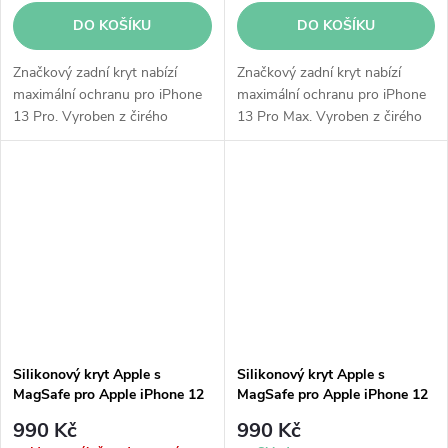
DO KOŠÍKU
DO KOŠÍKU
Značkový zadní kryt nabízí
Značkový zadní kryt nabízí
maximální ochranu pro iPhone
maximální ochranu pro iPhone
13 Pro. Vyroben z čirého
13 Pro Max. Vyroben z čirého
polykarbonátu a flexibilních
polykarbonátu a flexibilních
materiálů, povrch odolný proti
materiálů, povrch odolný proti
poškrábání. Integrované
poškrábání. Integrované
magnety...
magnety...
Silikonový kryt Apple s
Silikonový kryt Apple s
MagSafe pro Apple iPhone 12
MagSafe pro Apple iPhone 12
/ 12 Pro - námořnicky
mini / 13 mini - citronově
990 Kč
990 Kč
tmavomodrý
růžový