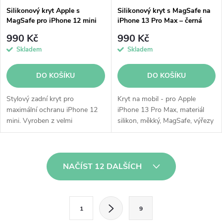
Silikonový kryt Apple s
Silikonový kryt s MagSafe na
MagSafe pro iPhone 12 mini
iPhone 13 Pro Max – černá
námořnicky tmavomodrý
990 Kč
990 Kč
Skladem
Skladem
DO KOŠÍKU
DO KOŠÍKU
Stylový zadní kryt pro
Kryt na mobil - pro Apple
maximální ochranu iPhone 12
iPhone 13 Pro Max, materiál
mini. Vyroben z velmi
silikon, měkký, MagSafe, výřezy
ohebného a odolného silikonu.
pro konektory a tlačítka
Integrované magnety skvěle
přilnou a kryt tak dokonale
O
obepíná tělo...
NAČÍST 12 DALŠÍCH
v
l
S
1
9
t
á