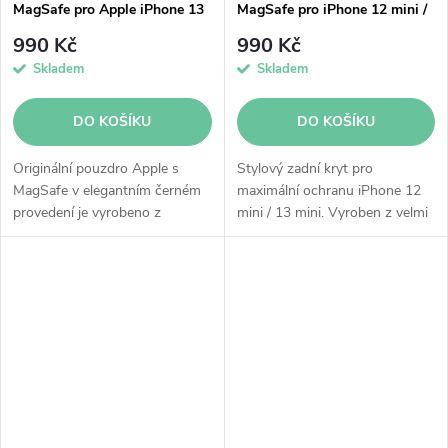
MagSafe pro Apple iPhone 13
MagSafe pro iPhone 12 mini /
Pro - pomelově růžový
13 mini - černý
990 Kč
990 Kč
Skladem
Skladem
DO KOŠÍKU
DO KOŠÍKU
Originální pouzdro Apple s
Stylový zadní kryt pro
MagSafe v elegantním černém
maximální ochranu iPhone 12
provedení je vyrobeno z
mini / 13 mini. Vyroben z velmi
pružného a odolného silikonu,
ohebného a odolného silikonu.
který poskytne spolehlivou
Integrované magnety skvěle
ochranu pro Apple iPhone 13
přilnou a kryt tak dokonale
Pro. Pouzdro...
obepíná...