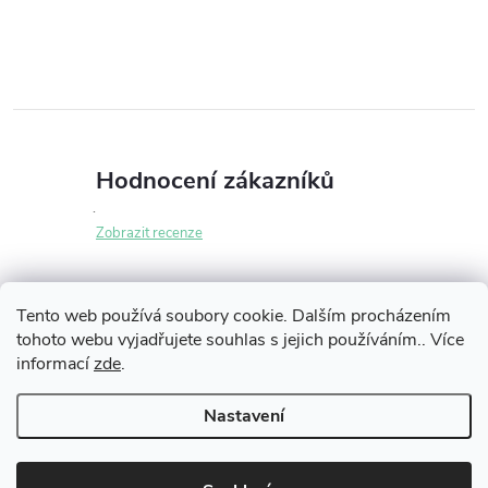
r
d
á
a
n
k
c
o
í
v
Hodnocení zákazníků
á
p
n
Zobrazit recenze
r
í
v
Tento web používá soubory cookie. Dalším procházením
k
tohoto webu vyjadřujete souhlas s jejich používáním.. Více
Z
informací
zde
.
y
Informace pro vás
á
Nastavení
v
p
Copyright 2026
iLikeNEW.cz
. Všechna práva vyhrazena.
ý