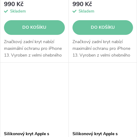
990 Kč
990 Kč
Skladem
Skladem
DO KOŠÍKU
DO KOŠÍKU
Značkový zadní kryt nabízí
Značkový zadní kryt nabízí
maximální ochranu pro iPhone
maximální ochranu pro iPhone
13. Vyroben z velmi ohebného
13. Vyroben z velmi ohebného
a odolného silikonu.
a odolného silikonu.
Integrované magnety skvěle
Integrované magnety skvěle
přilnou a kryt tak dokonale
přilnou a kryt tak dokonale
obepíná...
obepíná...
Silikonový kryt Apple s
Silikonový kryt Apple s