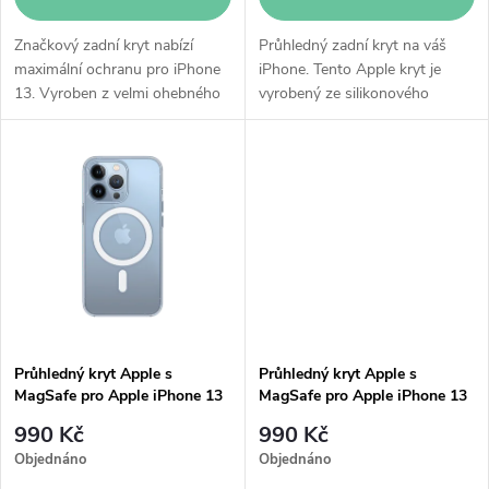
o
d
d
Značkový zadní kryt nabízí
Průhledný zadní kryt na váš
u
maximální ochranu pro iPhone
iPhone. Tento Apple kryt je
13. Vyroben z velmi ohebného
vyrobený ze silikonového
u
a odolného silikonu.
materiálu s dokonalou
k
Integrované magnety skvěle
přilnavostí k tělu přístroje.
k
přilnou a kryt tak dokonale
Umožňuje bezdrátové nabíjení.
t
obepíná tělo...
Pomáhá chránit...
t
ů
ů
Průhledný kryt Apple s
Průhledný kryt Apple s
MagSafe pro Apple iPhone 13
MagSafe pro Apple iPhone 13
Pro
Pro Max
990 Kč
990 Kč
Objednáno
Objednáno