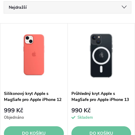
Ř
Nejdražší
a
Nejlevnější
V
Nejprodávanější
z
ý
Abecedně
e
p
n
i
í
s
p
Silikonový kryt Apple s
Průhledný kryt Apple s
MagSafe pro Apple iPhone 12
MagSafe pro Apple iPhone 13
p
/ 13 mini - pomelově růžový
r
999 Kč
990 Kč
r
Objednáno
Skladem
o
DO KOŠÍKU
DO KOŠÍKU