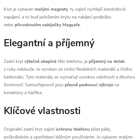
Kryt je vybaven
malými magnety
, ty zajistí rychlejší bezdrátové
napájení, a to buď položením krytu na nabíjecí podložku
nebo
přicvaknutím nabíječky Magsafe.
Elegantní a příjemný
Zadní kryt
výtečně obepíná
tělo telefonu, je
příjemný na dotek
,
z ruky neklouže. Je vyroben ze směsi flexibilních materiálů a čirého
karbonátu. Tyto materiály se vyznačují vysokou odolností a dlouhou
životností. Samozřejmostí jsou
přesně padnoucí výkroje
na
konektory a tlačítka.
Klíčové vlastnosti
Originální zadní kryt zajistí
ochranu telefonu
před pády,
poškrábáním a opotřebení běžným používáním. Je vybaven malými