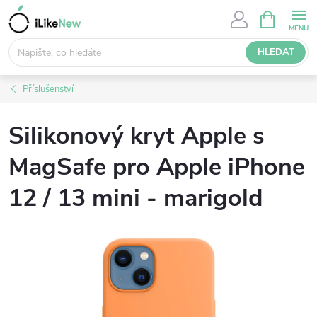
Přejít
NÁKUPNÍ
KOŠÍK
na
obsah
HLEDAT
Příslušenství
Silikonový kryt Apple s
MagSafe pro Apple iPhone
12 / 13 mini - marigold