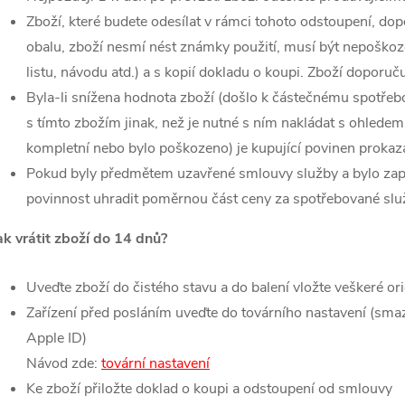
Zboží, které budete odesílat v rámci tohoto odstoupení, 
obalu, zboží nesmí nést známky použití, musí být nepoškoze
listu, návodu atd.) a s kopií dokladu o koupi.
Zboží doporuču
Byla-li snížena hodnota zboží (došlo k částečnému spotřeb
s tímto zbožím jinak, než je nutné s ním nakládat s ohledem
kompletní nebo bylo poškozeno) je kupující povinen prokaza
Pokud byly předmětem uzavřené smlouvy služby a bylo zapo
povinnost uhradit poměrnou část ceny za spotřebované služ
ak vrátit zboží do 14 dnů?
Uveďte zboží do čistého stavu a do balení vložte veškeré ori
Zařízení před posláním uveďte do továrního nastavení (smaz
Apple ID)
Návod zde:
tovární nastavení
Ke zboží přiložte doklad o koupi a odstoupení od smlouvy