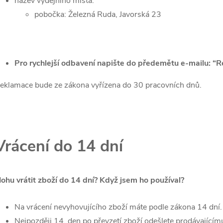
název výdejního místa:
pobočka: Železná Ruda, Javorská 23
Pro rychlejší odbavení napište do předemětu e-mailu: “R
eklamace bude ze zákona vyřízena do 30 pracovních dnů.
Vrácení do 14 dní
ohu vrátit zboží do 14 dní? Když jsem ho používal?
Na vrácení nevyhovujícího zboží máte podle zákona 14 dní.
Nejpozději 14. den po převzetí zboží odešlete prodávajícím