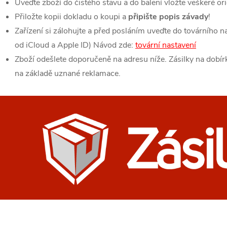
Uveďte zboží do čistého stavu a do balení vložte veškeré orig
Přiložte kopii dokladu o koupi a
připište popis závady
!
Zařízení si zálohujte a před posláním uveďte do továrního n
od iCloud a Apple ID) Návod zde:
tovární nastavení
Zboží odešlete doporučeně na adresu níže. Zásilky na dobí
na základě uznané reklamace.