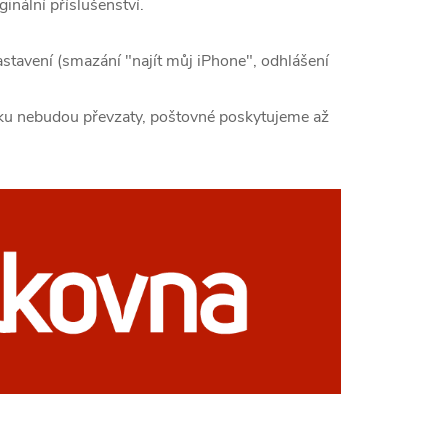
inální příslušenství.
astavení (smazání "najít můj iPhone", odhlášení
rku nebudou převzaty, poštovné poskytujeme až