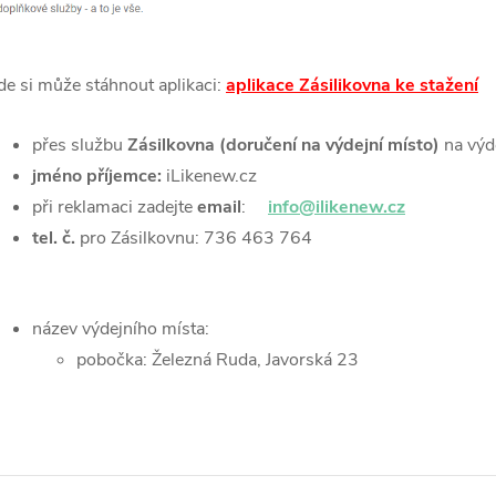
de si může stáhnout aplikaci:
aplikace Zásilikovna ke stažení
přes službu
Zásilkovna
(doručení na výdejní místo)
na výd
jméno příjemce:
iLikenew.cz
při reklamaci zadejte
email
:
info@ilikenew.cz
tel. č.
pro Zásilkovnu: 736 463 764
název výdejního místa:
pobočka: Železná Ruda, Javorská 23