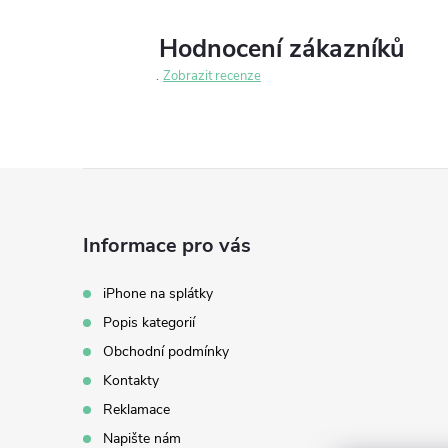
Hodnocení zákazníků
Zobrazit recenze
Z
á
Informace pro vás
p
iPhone na splátky
Popis kategorií
a
Obchodní podmínky
t
Kontakty
Reklamace
í
Napište nám