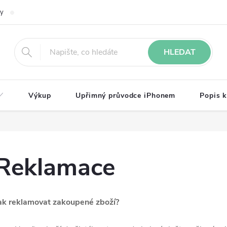
ky
Kontakty
Reklamace
Napište nám
Podmínky ochrany o
HLEDAT
Výkup
Upřimný průvodce iPhonem
Popis k
Reklamace
ak reklamovat zakoupené zboží?