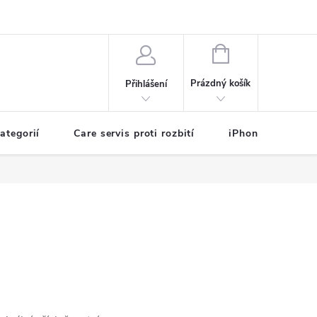
sobních údajů
NÁKUPNÍ
KOŠÍK
Prázdný košík
Přihlášení
ategorií
Care servis proti rozbití
iPhone na splátk