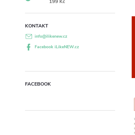
199 Kč
KONTAKT
info
@
ilikenew.cz
Facebook iLikeNEW.cz
FACEBOOK