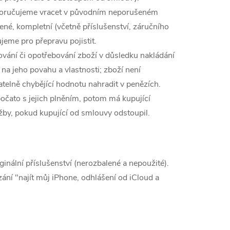
doporučujeme vracet v původním neporušeném
né, kompletní (včetně příslušenství, záručního
jeme pro přepravu pojistit.
ování či opotřebování zboží v důsledku nakládání
 na jeho povahu a vlastnosti; zboží není
telně chybějící hodnotu nahradit v penězích.
čato s jejich plněním, potom má kupující
by, pokud kupující od smlouvy odstoupil.
ginální příslušenství (nerozbalené a nepoužité).
ání "najít můj iPhone, odhlášení od iCloud a