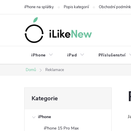
Přejít
iPhone na splátky
Popis kategorií
Obchodní podmín
na
obsah
iPhone
iPad
Příslušenství
Domů
Reklamace
P
Přeskočit
Kategorie
kategorie
o
J
iPhone
s
iPhone 15 Pro Max