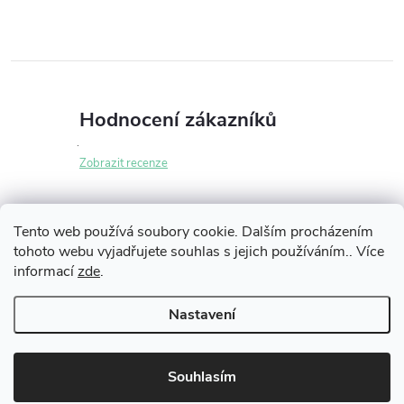
v
l
á
Hodnocení zákazníků
d
a
Zobrazit recenze
c
í
Tento web používá soubory cookie. Dalším procházením
tohoto webu vyjadřujete souhlas s jejich používáním.. Více
Z
p
informací
zde
.
Informace pro vás
á
r
Nastavení
v
p
Copyright 2026
iLikeNEW.cz
. Všechna práva vyhrazena.
k
Souhlasím
a
Vytvořil Shoptet