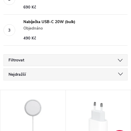
690 Kč
Nabíječka USB-C 20W (bulk)
Objednáno
490 Kč
Filtrovat
Ř
Nejdražší
a
Nejlevnější
V
Nejprodávanější
z
ý
Abecedně
e
p