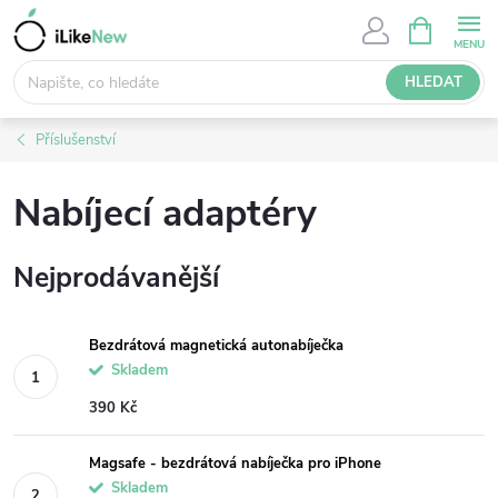
Přejít
NÁKUPNÍ
KOŠÍK
na
obsah
HLEDAT
Příslušenství
Nabíjecí adaptéry
Nejprodávanější
Bezdrátová magnetická autonabíječka
Skladem
390 Kč
Magsafe - bezdrátová nabíječka pro iPhone
Skladem