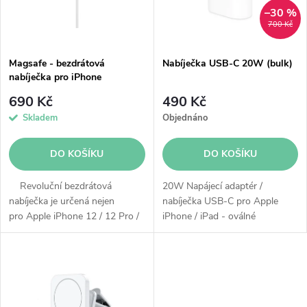
n
i
–30 %
700 Kč
í
s
p
Magsafe - bezdrátová
Nabíječka USB-C 20W (bulk)
nabíječka pro iPhone
p
r
690 Kč
490 Kč
r
Skladem
Objednáno
o
o
DO KOŠÍKU
DO KOŠÍKU
d
d
Revoluční bezdrátová
20W Napájecí adaptér /
u
nabíječka je určená nejen
nabíječka USB-C pro Apple
pro Apple iPhone 12 / 12 Pro /
iPhone / iPad - oválné
u
Pro Max / mini a novější.
provedení
k
MagSafe Charger je
k
opatřená dokonale zarovnanými
t
magnety, díky...
t