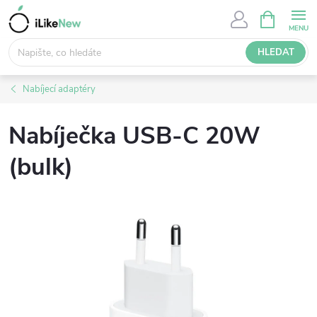
Přejít
NÁKUPNÍ
KOŠÍK
na
obsah
HLEDAT
Nabíjecí adaptéry
Nabíječka USB-C 20W
(bulk)