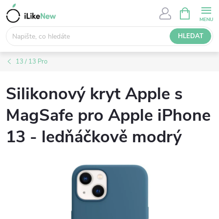
Přejít
NÁKUPNÍ
KOŠÍK
na
obsah
HLEDAT
13 / 13 Pro
Silikonový kryt Apple s
MagSafe pro Apple iPhone
13 - ledňáčkově modrý