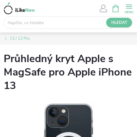
Přejít
NÁKUPNÍ
KOŠÍK
na
obsah
HLEDAT
13 / 13 Pro
Průhledný kryt Apple s
MagSafe pro Apple iPhone
13