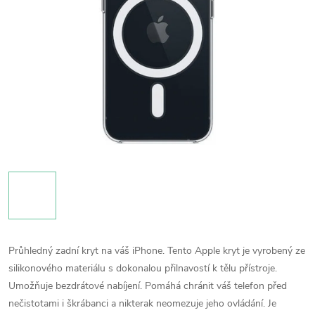
Průhledný zadní kryt na váš iPhone. Tento Apple kryt je vyrobený ze
silikonového materiálu s dokonalou přilnavostí k tělu přístroje.
Umožňuje bezdrátové nabíjení. Pomáhá chránit váš telefon před
nečistotami i škrábanci a nikterak neomezuje jeho ovládání. Je