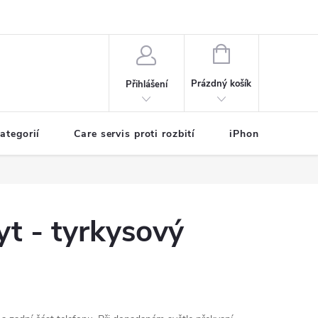
sobních údajů
NÁKUPNÍ
KOŠÍK
Prázdný košík
Přihlášení
ategorií
Care servis proti rozbití
iPhone na splátk
t - tyrkysový