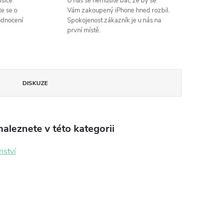
isíce
U nás se nemusíte bát, že by se
e se o
Vám zakoupený iPhone hned rozbil.
odnocení
Spokojenost zákazník je u nás na
první místě.
DISKUZE
aleznete v této kategorii
nství