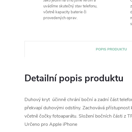
Jako jediní na trhu jsme féroví a
O
uvádíme skutečný stav telefonu,
z
včetně kapacity baterie či
d
provedených oprav.
m
s
POPIS PRODUKTU
Detailní popis produktu
Duhový kryt účinně chrání boční a zadní část telef
překvapí duhovými odstíny. Zachovává přístupnost
včetně čočky fotoaparátu. Složení bočních části z 
Určeno pro Apple iPhone