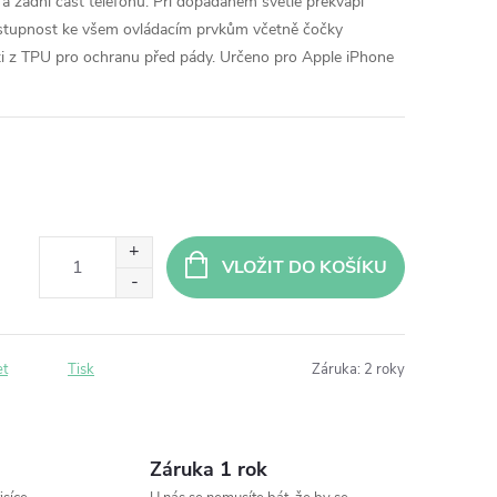
a zadní část telefonu. Při dopadaném světle překvapí
ístupnost ke všem ovládacím prvkům včetně čočky
sti z TPU pro ochranu před pády. Určeno pro Apple iPhone
VLOŽIT DO KOŠÍKU
et
Tisk
Záruka
:
2 roky
Záruka 1 rok