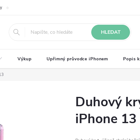
ky
Kontakty
Reklamace
Napište nám
Podmínky ochrany o
HLEDAT
Výkup
Upřimný průvodce iPhonem
Popis k
13
Duhový kry
iPhone 13