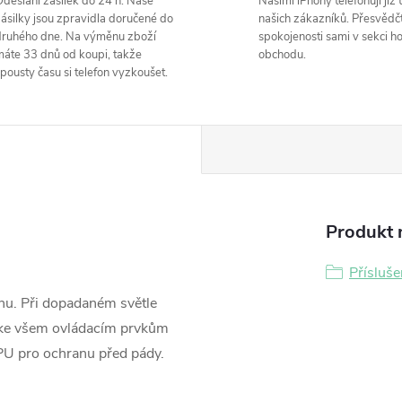
deslání zásilek do 24 h. Naše
Našimi iPhony telefonují již t
ásilky jsou zpravidla doručené do
našich zákazníků. Přesvědčt
ruhého dne. Na výměnu zboží
spokojenosti sami v sekci h
áte 33 dnů od koupi, takže
obchodu.
pousty času si telefon vyzkoušet.
Produkt n
Přísluše
onu. Při dopadaném světle
 ke všem ovládacím prvkům
TPU pro ochranu před pády.