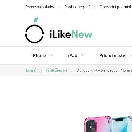
Přejít
iPhone na splátky
Popis kategorií
Obchodní podmín
na
obsah
iPhone
iPad
Příslušenství
Domů
Příslušenství
Duhový kryt - tyrkysový iPhone 