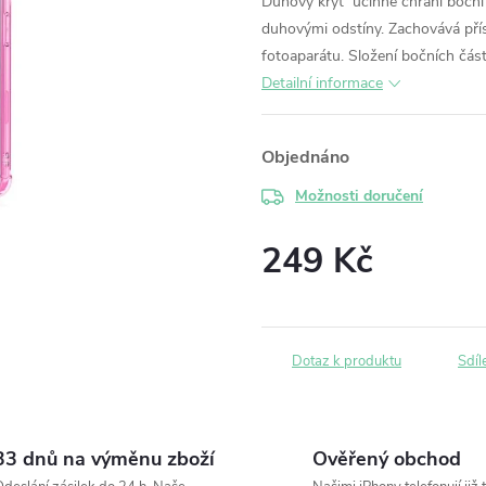
Duhový kryt účinně chrání boční 
duhovými odstíny. Zachovává př
fotoaparátu. Složení bočních čá
Detailní informace
Objednáno
Možnosti doručení
249 Kč
Měrná
cena:
Dotaz k produktu
Sdíl
33 dnů na výměnu zboží
Ověřený obchod