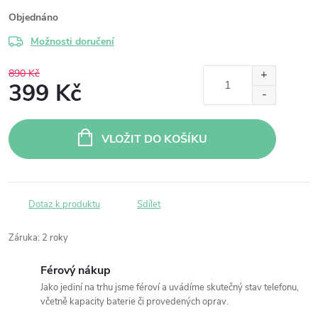
Objednáno
Možnosti doručení
890 Kč
399 Kč
Měrná
cena:
VLOŽIT DO KOŠÍKU
Dotaz k produktu
Sdílet
Záruka
:
2 roky
Férový nákup
Jako jediní na trhu jsme féroví a uvádíme skutečný stav telefonu,
včetně kapacity baterie či provedených oprav.