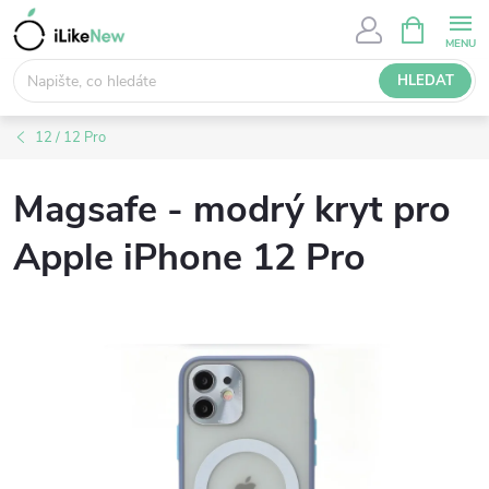
Přejít
NÁKUPNÍ
KOŠÍK
na
obsah
HLEDAT
12 / 12 Pro
Magsafe - modrý kryt pro
Apple iPhone 12 Pro