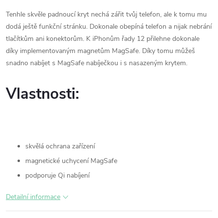
Tenhle skvěle padnoucí kryt nechá zářit tvůj telefon, ale k tomu mu
dodá ještě funkční stránku. Dokonale obepíná telefon a nijak nebrání
tlačítkům ani konektorům. K iPhonům řady 12 přilehne dokonale
díky implementovaným magnetům MagSafe. Díky tomu můžeš
snadno nabíjet s MagSafe nabíječkou i s nasazeným krytem.
Vlastnosti:
skvělá ochrana zařízení
magnetické uchycení MagSafe
podporuje Qi nabíjení
Detailní informace