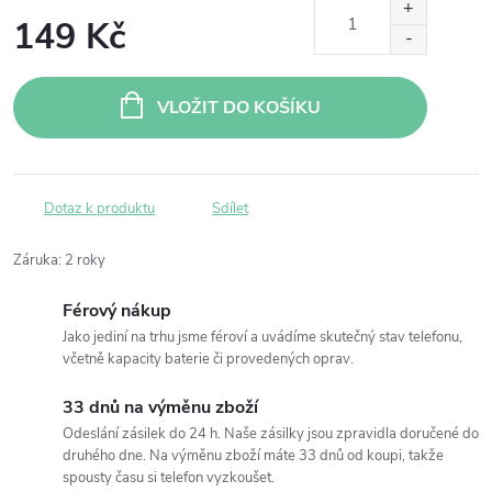
149 Kč
Měrná
cena:
VLOŽIT DO KOŠÍKU
Dotaz k produktu
Sdílet
Záruka
:
2 roky
Férový nákup
Jako jediní na trhu jsme féroví a uvádíme skutečný stav telefonu,
včetně kapacity baterie či provedených oprav.
33 dnů na výměnu zboží
Odeslání zásilek do 24 h. Naše zásilky jsou zpravidla doručené do
druhého dne. Na výměnu zboží máte 33 dnů od koupi, takže
spousty času si telefon vyzkoušet.