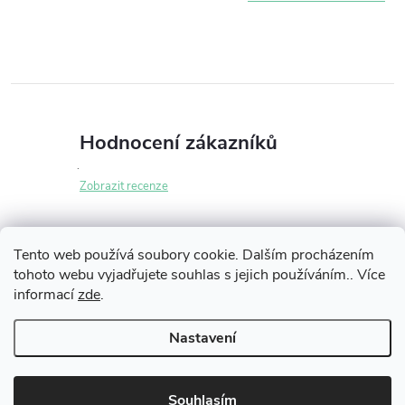
Hodnocení zákazníků
Zobrazit recenze
Tento web používá soubory cookie. Dalším procházením
tohoto webu vyjadřujete souhlas s jejich používáním.. Více
Z
informací
zde
.
Informace pro vás
á
Nastavení
p
Copyright 2026
iLikeNEW.cz
. Všechna práva vyhrazena.
Souhlasím