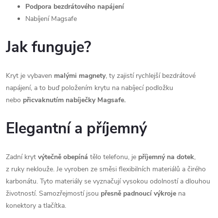
Podpora bezdrátového napájení
Nabíjení Magsafe
Jak funguje?
Kryt je vybaven
malými magnety
, ty zajistí rychlejší bezdrátové
napájení, a to buď položením krytu na nabíjecí podložku
nebo
přicvaknutím nabíječky Magsafe.
Elegantní a příjemný
Zadní kryt
výtečně obepíná
tělo telefonu, je
příjemný na dotek
,
z ruky neklouže. Je vyroben ze směsi flexibilních materiálů a čirého
karbonátu. Tyto materiály se vyznačují vysokou odolností a dlouhou
životností. Samozřejmostí jsou
přesně padnoucí výkroje
na
konektory a tlačítka.