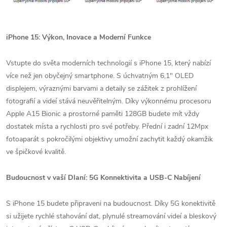
iPhone 15: Výkon, Inovace a Moderní Funkce
Vstupte do světa moderních technologií s iPhone 15, který nabízí
více než jen obyčejný smartphone. S úchvatným 6,1" OLED
displejem, výraznými barvami a detaily se zážitek z prohlížení
fotografií a videí stává neuvěřitelným. Díky výkonnému procesoru
Apple A15 Bionic a prostorné paměti 128GB budete mít vždy
dostatek místa a rychlosti pro své potřeby. Přední i zadní 12Mpx
fotoaparát s pokročilými objektivy umožní zachytit každý okamžik
ve špičkové kvalitě.
Budoucnost v vaší Dlaní: 5G Konnektivita a USB-C Nabíjení
S iPhone 15 budete připraveni na budoucnost. Díky 5G konektivitě
si užijete rychlé stahování dat, plynulé streamování videí a bleskový