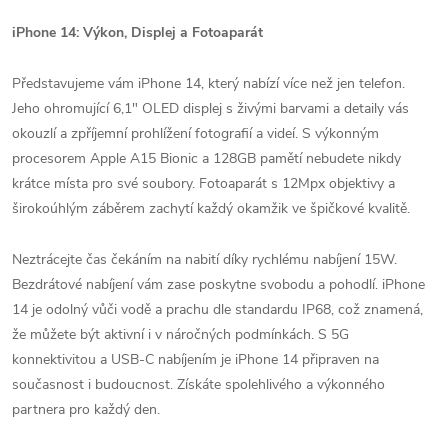
iPhone 14: Výkon, Displej a Fotoaparát
Představujeme vám iPhone 14, který nabízí více než jen telefon.
Jeho ohromující 6,1" OLED displej s živými barvami a detaily vás
okouzlí a zpříjemní prohlížení fotografií a videí. S výkonným
procesorem Apple A15 Bionic a 128GB pamětí nebudete nikdy
krátce místa pro své soubory. Fotoaparát s 12Mpx objektivy a
širokoúhlým záběrem zachytí každý okamžik ve špičkové kvalitě.
Neztrácejte čas čekáním na nabití díky rychlému nabíjení 15W.
Bezdrátové nabíjení vám zase poskytne svobodu a pohodlí. iPhone
14 je odolný vůči vodě a prachu dle standardu IP68, což znamená,
že můžete být aktivní i v náročných podmínkách. S 5G
konnektivitou a USB-C nabíjením je iPhone 14 připraven na
současnost i budoucnost. Získáte spolehlivého a výkonného
partnera pro každý den.