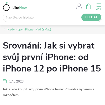
Přejít
NÁKUPNÍ
KOŠÍK
na
obsah
HLEDAT
Rady - tipy (iPhone, iPad či Mac)
Srovnání: Jak si vybrat
svůj první iPhone: od
iPhone 12 po iPhone 15
17.8.2023
Jak a kde koupit svůj první iPhone levně: Průvodce výběrem a
rozpočtem