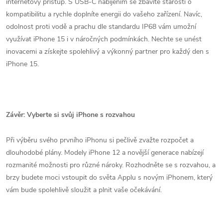
internetový přístup. S USB-C nabíjením se zbavíte starostí o
kompatibilitu a rychle doplníte energii do vašeho zařízení. Navíc,
odolnost proti vodě a prachu dle standardu IP68 vám umožní
využívat iPhone 15 i v náročných podmínkách. Nechte se unést
inovacemi a získejte spolehlivý a výkonný partner pro každý den s
iPhone 15.
Závěr: Vyberte si svůj iPhone s rozvahou
Při výběru svého prvního iPhonu si pečlivě zvažte rozpočet a
dlouhodobé plány. Modely iPhone 12 a novější generace nabízejí
rozmanité možnosti pro různé nároky. Rozhodněte se s rozvahou, a
brzy budete moci vstoupit do světa Applu s novým iPhonem, který
vám bude spolehlivě sloužit a plnit vaše očekávání.