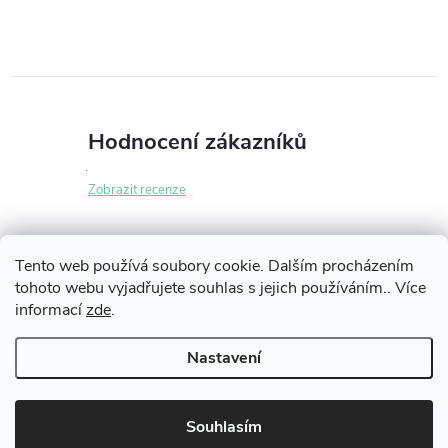
Hodnocení zákazníků
Zobrazit recenze
Tento web používá soubory cookie. Dalším procházením
tohoto webu vyjadřujete souhlas s jejich používáním.. Více
Z
informací
zde
.
Informace pro vás
á
Nastavení
p
Copyright 2026
iLikeNEW.cz
. Všechna práva vyhrazena.
Souhlasím
Vytvořil Shoptet