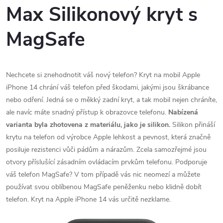
Max Silikonový kryt s
MagSafe
Nechcete si znehodnotit váš nový telefon? Kryt na mobil Apple
iPhone 14 chrání váš telefon před škodami, jakými jsou škrábance
nebo odření. Jedná se o měkký zadní kryt, a tak mobil nejen chráníte,
ale navíc máte snadný přístup k obrazovce telefonu.
Nabízená
varianta byla zhotovena z materiálu, jako je
silikon
.
Silikon přináší
krytu na telefon od výrobce Apple lehkost a pevnost, která značně
posiluje rezistenci vůči pádům a nárazům. Zcela samozřejmé jsou
otvory příslušící zásadním ovládacím prvkům telefonu. Podporuje
váš telefon MagSafe? V tom případě vás nic neomezí a můžete
používat svou oblíbenou MagSafe peněženku nebo klidně dobít
telefon. Kryt na Apple iPhone 14 vás určitě nezklame.