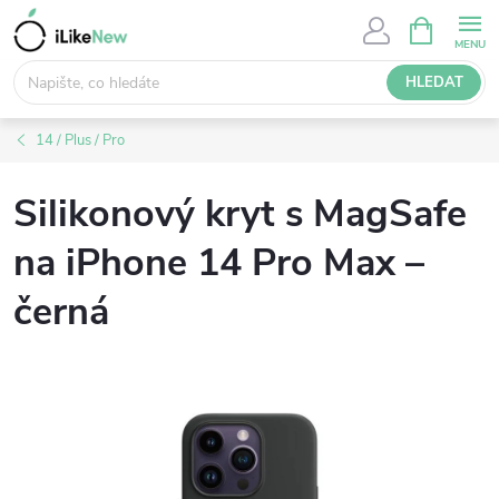
Přejít
NÁKUPNÍ
KOŠÍK
na
obsah
HLEDAT
14 / Plus / Pro
Silikonový kryt s MagSafe
na iPhone 14 Pro Max –
černá